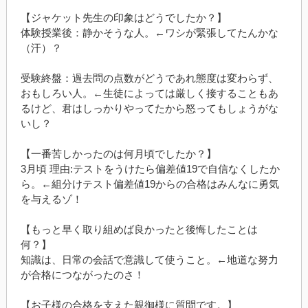
【ジャケット先生の印象はどうでしたか？】
体験授業後：静かそうな人。
←
ワシが緊張してたんかな
（汗）？
受験終盤：過去問の点数がどうであれ態度は変わらず、
おもしろい人。
←
生徒によっては厳しく接することもあ
るけど、君はしっかりやってたから怒ってもしょうがな
いし？
【一番苦しかったのは何月頃でしたか？】
3
月頃
理由
:
テストをうけたら偏差値
19
で自信なくしたか
ら。
←組分けテスト偏差値19
からの合格はみんなに勇気
を与えるゾ！
【もっと早く取り組めば良かったと後悔したことは
何？】
知識は、日常の会話で意識して使うこと。
←
地道な努力
が合格につながったのさ！
【お子様の合格を支えた親御様に質問です。】