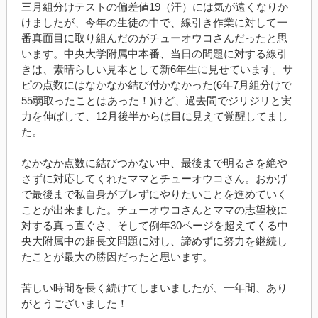
三月組分けテストの偏差値
19
（汗）には気が遠くなりか
けましたが、今年の生徒の中で、線引き作業に対して一
番真面目に取り組んだのがチューオウコさんだったと思
います。中央大学附属中本番、当日の問題に対する線引
きは、素晴らしい見本として新
6
年生に見せています。サ
ピの点数にはなかなか結び付かなかった
(6
年
7
月組分けで
55
弱取ったことはあった！
)
けど、過去問でジリジリと実
力を伸ばして、
12
月後半からは目に見えて覚醒してまし
た。
なかなか点数に結びつかない中、最後まで明るさを絶や
さずに対応してくれたママとチューオウコさん。おかげ
で最後まで私自身がブレずにやりたいことを進めていく
ことが出来ました。チューオウコさんとママの志望校に
対する真っ直ぐさ、そして例年30ページを超えてくる中
央大附属中の超長文問題に対し、諦めずに努力を継続し
たことが最大の勝因だったと思います。
苦しい時間を長く続けてしまいましたが、一年間、あり
がとうございました！