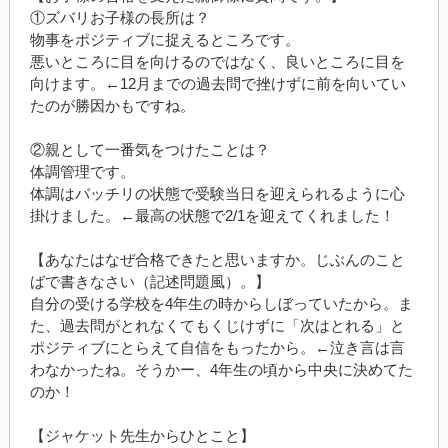
①ズバリお子様の長所は？
物事をポジティブに捉えるところです。
悪いところに目を向けるのではなく、良いところに目を
向けます。
←12
月までの過去問で挫けずに前を向いてい
たのが勝因かもですね。
②親として一番気をつけたことは？
体調管理です。
体調はバッチリの状態で受験当日を迎えられるように心
掛けました。
←
最高の状態で
2/1
を迎えてくれました！
【あなたはなぜ合格できたと思いますか。じぶんのこと
ばで書きなさい（記述問題風）。】
自分の受ける学校を
4
年生の時からしぼっていたから。ま
た、過去問がとれなくてもくじけずに「次はとれる」と
ポジティブにとらえて自信をもったから。
←泣き言は言
わなかったね。そうかー、4
年生の頃から中央に決めてた
のか！
【ジャケット先生からひとこと】