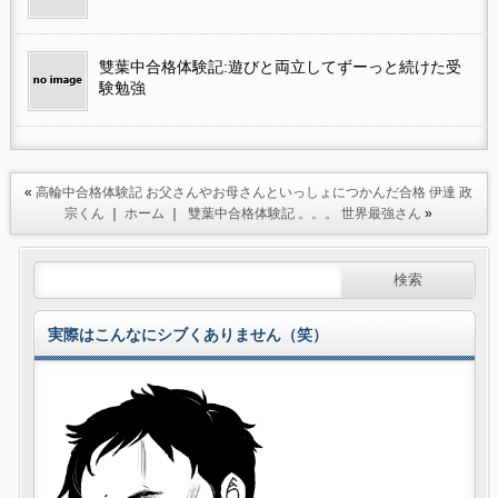
雙葉中合格体験記:遊びと両立してずーっと続けた受
験勉強
«
高輪中合格体験記 お父さんやお母さんといっしょにつかんだ合格 伊達 政
宗くん
｜
ホーム
｜
雙葉中合格体験記 。。。 世界最強さん
»
実際はこんなにシブくありません（笑）