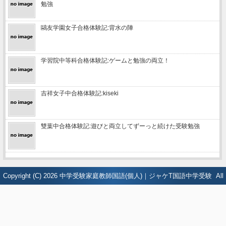
勉強
鷗友学園女子合格体験記:背水の陣
学習院中等科合格体験記:ゲームと勉強の両立！
吉祥女子中合格体験記:kiseki
雙葉中合格体験記:遊びと両立してずーっと続けた受験勉強
Copyright (C) 2026
中学受験家庭教師国語(個人)｜ジャケT国語中学受験
All
Rights Reserved