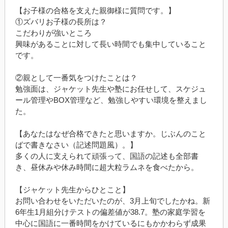
【お子様の合格を支えた親御様に質問です。】
①ズバリお子様の長所は？
こだわりが強いところ
興味があることに対して長い時間でも集中していること
です。
②親として一番気をつけたことは？
勉強面は、ジャケット先生や塾にお任せして、スケジュ
ール管理や
BOX
管理など、勉強しやすい環境を整えまし
た。
【あなたはなぜ合格できたと思いますか。じぶんのこと
ばで書きなさい（記述問題風）。】
多くの人に支えられて頑張って、国語の記述も全部書
き、昼休みや休み時間に超大粒ラムネを食べたから。
【ジャケット先生からひとこと】
お問い合わせをいただいたのが、
3
月上旬でしたかね。新
6
年生
1
月組分けテストの偏差値が
38.7
。塾の家庭学習を
中心に国語に一番時間をかけているにもかかわらず成果