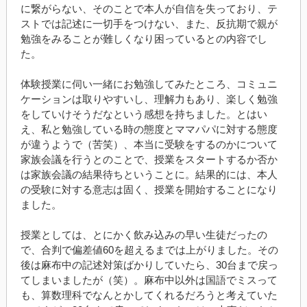
に繋がらない、そのことで本人が自信を失っており、テ
ストでは記述に一切手をつけない、また、反抗期で親が
勉強をみることが難しくなり困っているとの内容でし
た。
体験授業に伺い一緒にお勉強してみたところ、コミュニ
ケーションは取りやすいし、理解力もあり、楽しく勉強
をしていけそうだなという感想を持ちました。とはい
え、私と勉強している時の態度とママパパに対する態度
が違うようで（苦笑）、本当に受験をするのかについて
家族会議を行うとのことで、授業をスタートするか否か
は家族会議の結果待ちということに。結果的には、本人
の受験に対する意志は固く、授業を開始することになり
ました。
授業としては、とにかく飲み込みの早い生徒だったの
で、合判で偏差値
60
を超えるまでは上がりました。その
後は麻布中の記述対策ばかりしていたら、
30
台まで戻っ
てしまいましたが（笑）。麻布中以外は国語でミスって
も、算数理科でなんとかしてくれるだろうと考えていた