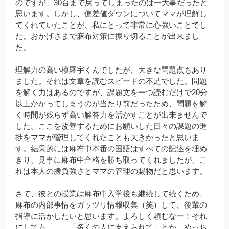
のですが、
30
台まで戻ってしまったのは一大事だったと
思います。しかし、偏差値ダウンについてママが理解し
てくれていたことが、私にとって非常に心強いことでし
た。おかげさまで麻布対策に振り切ることが出来まし
た。
理解力の高い模羅宇くんでしたが、大きな問題点もあり
ました。それは文章を読むスピードの不足でした。問題
を解く力はあるのですが、課題文を一つ読むだけで
20
分
以上かかってしまうのが当たり前だったため、問題を解
く時間が残らず高い解答力を活かすことが出来ませんで
した。ここを改善するためにお願いした日々の課題の進
捗をママが管理してくれたことも大きかったと思いま
す。結果的には麻布中本番の国語はすべての記述を埋め
きり、見事に麻布中合格を勝ち取ってくれましたが、こ
れは本人の勝負強さとママの管理の賜物だと思います。
さて、彼との授業は麻布中入学後も継続して続くため、
麻布の内部事情をガッツリ情報収集（笑）して、後輩の
指導に活かしたいと思います。よろしく頼むなー！それ
にしても、、、「多くの人に支えられて」とか、めっち