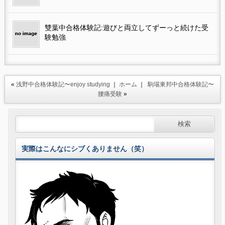
雙葉中合格体験記:遊びと両立してずーっと続けた受
験勉強
«
浅野中合格体験記〜enjoy studying
｜
ホーム
｜
駒場東邦中合格体験記〜
腰痛受験
»
実際はこんなにシブくありません（笑）