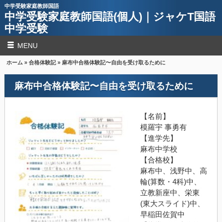
中学受験家庭教師国語
中学受験家庭教師国語(個人)｜ジャケT国語
中学受験
MENU
ホーム
»
合格体験記
» 麻布中合格体験記〜自由を受け取るために
麻布中合格体験記〜自由を受け取るために
【名前】
模羅宇
事勇有
【進学先】
麻布中学校
【合格校】
麻布中、浅野中、高
輪
(
算数・
4
科
)
中、
立教新座中、栄東
(
東大スライド
)
中、
早稲田佐賀中