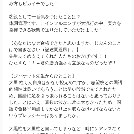
み方もピカイチでした！
②親として一番気をつけたことは？
体調管理です。
←
インフルエンザが大流行の中、実力を
発揮できる状態で送りだしていただけました！
【あなたはなぜ合格できたと思いますか。じぶんのこと
ばで書きなさい（記述問題風）。】
先生ふくめ支えてくれた人たちのおかげです！！
ひたすら！！
←
君の勝負強さも立派なものだったぞ！
【ジャケット先生からひとこと】
大里
柱くん自身はかなり控えめですが、志望校との国語
的相性は良いであろうことは早い段階で見てとれたた
め、国語に足を引っ張られることはないと思っておりま
した。とはいえ、算数の波が非常に大きかったため、国
語で合格平均点よりかなり上を取らなければならないと
いうプレッシャーはありましたが。
大黒柱を大里柱と書いてしまうなど、時にケアレスなミ