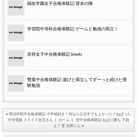
鷗友学園女子合格体験記:背水の陣
学習院中等科合格体験記:ゲームと勉強の両立！
吉祥女子中合格体験記:kiseki
雙葉中合格体験記:遊びと両立してずーっと続けた受
験勉強
«
明治学院中合格体験記 小学校好き！何なら公立中でもよかった？ねばった
中学受験 スライド女王さん
｜
ホーム
｜
芝中合格体験記 ねばり勝ち 下剋
上？ 芝 次朗くん
»