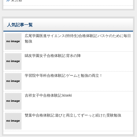
未分類
人気記事一覧
広尾学園医進サイエンス(特待生)合格体験記:バスケのために毎日
勉強
鷗友学園女子合格体験記:背水の陣
学習院中等科合格体験記:ゲームと勉強の両立！
吉祥女子中合格体験記:kiseki
雙葉中合格体験記:遊びと両立してずーっと続けた受験勉強