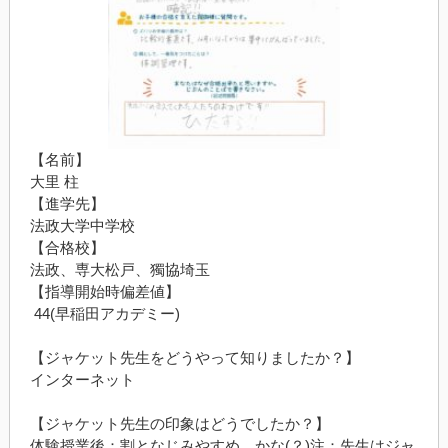
【名前】
大里
柱
【進学先】
法政大学中学校
【合格校】
法政、専大松戸、獨協埼玉
【指導開始時偏差値】
44(
早稲田アカデミー
)
【ジャケット先生をどうやって知りましたか？】
インターネット
【ジャケット先生の印象はどうでしたか？】
体験授業後：割となじみやすめ
…
かな
(
？
)
注：先生はジャ