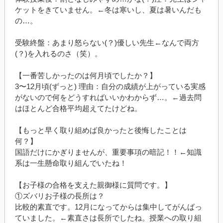
ケットをきていません。
←
冬は寒いし、夏は暑いんだも
の
…
。
受験終盤：あまり怒らない
(
？
)
優しい先生
←
なんで両方
(
？
)
を入れるのさ（笑）。
【一番苦しかったのは何月頃でしたか？】
3
〜
12
月頃
(
ずっと
)
理由：自分の成績が上がっている実感
がないので何をどうすればいいかわからず
…
。
←
過去問
はほとんど合格平均超えてたけどね。
【もっと早く取り組めば良かったと後悔したことは
何？】
国語だけにかぎりませんが、重要事項の暗記！！
←
知識
系は一生懸命取り組んでいたね！
【お子様の合格を支えた親御様に質問です。】
①ズバリお子様の長所は？
比較的素直です。
12
月になってからは集中してがんばっ
ていました。
←
素直さは長所でしたね。授業への取り組