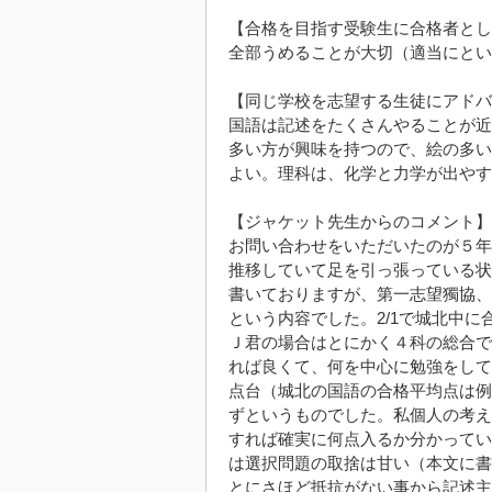
【合格を目指す受験生に合格者とし
全部うめることが大切（適当にとい
【同じ学校を志望する生徒にアドバ
国語は記述をたくさんやることが近
多い方が興味を持つので、絵の多い
よい。理科は、化学と力学が出やす
【ジャケット先生からのコメント】
お問い合わせをいただいたのが５年
推移していて足を引っ張っている状
書いておりますが、第一志望獨協、
という内容でした。2/1で城北中
Ｊ君の場合はとにかく４科の総合で
れば良くて、何を中心に勉強をして
点台（城北の国語の合格平均点は例
ずというものでした。私個人の考え
すれば確実に何点入るか分かってい
は選択問題の取捨は甘い（本文に書
とにさほど抵抗がない事から記述主