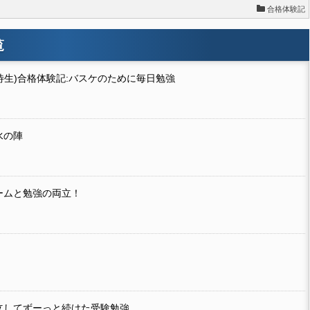
合格体験記
覧
待生)合格体験記:バスケのために毎日勉強
水の陣
ームと勉強の両立！
立してずーっと続けた受験勉強