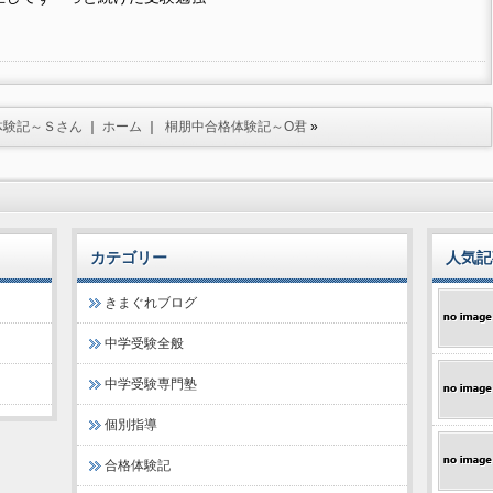
体験記～Ｓさん
｜
ホーム
｜
桐朋中合格体験記～O君
»
カテゴリー
人気記
きまぐれブログ
中学受験全般
中学受験専門塾
個別指導
合格体験記