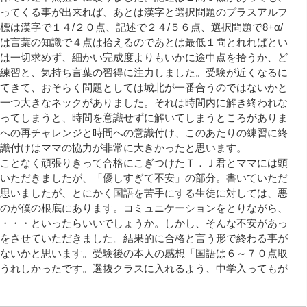
ってくる事が出来れば、あとは漢字と選択問題のプラスアルフ
は漢字で１４/２０点、記述で２４/５６点、選択問題で8+α/
は言葉の知識で４点は拾えるのであとは最低１問とれればとい
は一切求めず、細かい完成度よりもいかに途中点を拾うか、ど
練習と、気持ち言葉の習得に注力しました。受験が近くなるに
てきて、おそらく問題としては城北が一番合うのではないかと
一つ大きなネックがありました。それは時間内に解き終われな
ってしまうと、時間を意識せずに解いてしまうところがありま
への再チャレンジと時間への意識付け、このあたりの練習に終
識付けはママの協力が非常に大きかったと思います。
ことなく頑張りきって合格にこぎつけたＴ．Ｊ君とママには頭
いただきましたが、「優しすぎて不安」の部分。書いていただ
思いましたが、とにかく国語を苦手にする生徒に対しては、悪
のが僕の根底にあります。コミュニケーションをとりながら、
・・・といったらいいでしょうか。しかし、そんな不安があっ
をさせていただきました。結果的に合格と言う形で終わる事が
ないかと思います。受験後の本人の感想「国語は６～７０点取
うれしかったです。選抜クラスに入れるよう、中学入ってもが