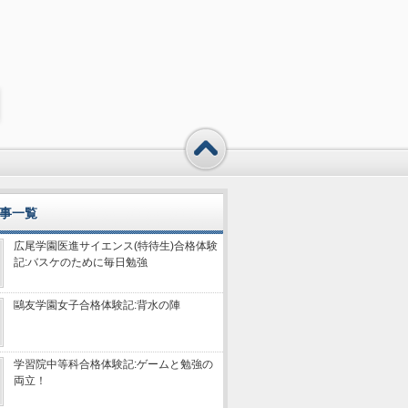
事一覧
広尾学園医進サイエンス(特待生)合格体験
記:バスケのために毎日勉強
鷗友学園女子合格体験記:背水の陣
学習院中等科合格体験記:ゲームと勉強の
両立！