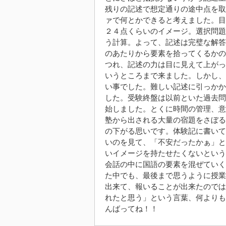
残りの記述で想定通りの途中点を取
ァで何とかできると考えました。目標
２４点くらいのイメージ。選択問題
う計算。よって、記述は完璧な解答
のあたりから要素を拾ってくるかの
つれ、記述の力は目に見えて上がっ
いうところまで来ました。しかし、
い事でした。難しい記述に引っかか
した。受験終盤は以前といた過去問
始しました。とくに時間の管理、意
塾から出される大量の宿題をさぼる
の下がる思いです。体験記に書いて
いのを見て、「不安だったかぁ」と
いイメージを持たせたくないという
会話の中に国語の要素を混ぜていく
た中でも、最後まで思うように授業
出来て、報いることが出来たのでは
れたと思う」という言葉、何よりも
んばってね！！