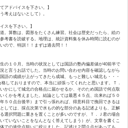
てアドバイスを下さい。】
う考えはないとして）。
イスを下さい。】
道。算数は、図形をたくさん練習。社会は歴史だったら、絵の
参考書を読破する。地理は、統計資料集を休み時間に読むのが
いので、特訓！！まずは過去問！！
生の１０月。当時の状況としては国語の塾内偏差値が40前半で
況と言うお話でした。当時のお問い合わせ内容を確認しながら
国語の成績が上がってきたら成城、もっと難しい城北も・・・
に合格しておりますので、本当に頑張ってくれたと思います。Ｔ．
いかにして城北の合格点に届かせるか、そのため国語で何点取
いくかを考えました。結論としては最悪４５点、出来れば５０
年５０点台後半）まで引っ張れれば、得意科目で挽回できるは
としては、採点次第で水もの的な部分のある記述よりも、正解
る選択問題に重きを置くことが多いのですが、Ｔ．Ｊ君の場合
いていないことをなんとなく答えてしまう）が、文章を書くこ
体での途中点狙いに絞りました。記述は２問０点があっても、