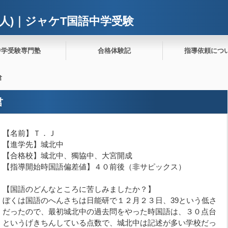
人)｜ジャケT国語中学受験
中学受験専門塾
合格体験記
指導依頼につ
君
君
【名前】Ｔ．Ｊ
【進学先】城北中
【合格校】城北中、獨協中、大宮開成
【指導開始時国語偏差値】４０前後（非サピックス）
【国語のどんなところに苦しみましたか？】
ぼくは国語のへんさちは日能研で１２月２３日、39という低さ
だったので、最初城北中の過去問をやった時国語は、３０点台
というげきちんしている点数で、城北中は記述が多い学校だっ