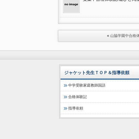
«
山脇学園中合格
ジャケット先生ＴＯＰ＆指導依頼
中学受験家庭教師国語
合格体験記
指導依頼