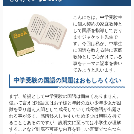
こんにちは。中学受験生
に個人契約の家庭教師と
して国語を指導しており
ますジャケット先生で
す。今回は私が、中学生
に国語を教える時に家庭
教師として心がけている
事をテーマに記事を書い
てみようと思います。
中学受験の国語の問題はおもしろくない
まず、前提として中学受験の国語は面白くありません。
強いて言えば物語文はお子様と年齢の近い少年少女が困
難を乗り越え人間として成長していく成長物語が出題さ
れる事が多く、感情移入しやすいため多少は興味を持て
ることもあるのですが、説明文に至っては小学生が理解
することなど到底不可能な内容を難しい言葉でつらつら