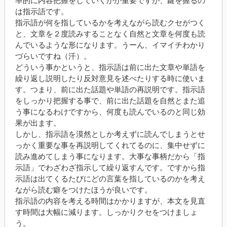
率的に内容把握をしていくかが重要ですが、鍵を握るの
は指示語です。
指示語が何を指しているかを考えながら読むクセがつく
と、文章を２度読みすることなく自然と文章を何度も読
んでいるような形になります。うーん、イマイチわかり
づらいですね（汗）。
どういう事かというと、指示語は前に出た文章や単語を
繰り返し説明したり反対意見を述べたりする時に使いま
す。つまり、前に出た話題や単語の再説明です。指示語
をしっかり把握する事で、前に出た話題を自然とまた追
う事になるわけですから、何度も読んでいるのと同じ効
果が出ます。
しかし、指示語を漠然としか考えずに読んでしまうとせ
っかく重要な事を再説明してくれてるのに、集中せずに
読み進めてしまう事になります。大事な事柄だから「指
示語」でわざわざ指示して繰り返すんです。ですから指
示語は出てくるたびにどの言葉を指しているのかを考え
ながら読む癖をつけたほうが良いです。
指示語の内容を考える時間はかかりますが、本文を見直
す時間は大幅に減ります。しっかりクセをつけましょ
う。