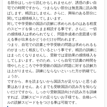
る部分はしっかり読むかもしれませんが、誘惑の多い自
宅での時間ですから、つまらない部分は無意識に読み飛
ばします。精読はしません。さらに、興味のある部分に
関しては感情移入してしまいます。
対して中学受験の国語の読解に求められるのはある程度
のスピードを保ったまま精読する事です。さらに、一切
の感情移入は求められてなく、問題作成者の意図通り答
える事が出来るかどうかだけが問われます。
つまり、自宅での読書と中学受験の問題は求められるも
のがまったく相反しているという事です。精読の訓練に
はまったくなりませんし、受験では逆効果の感情移入を
してしまいます。そのため、いくら自宅で読書の時間を
増やしたところで中学受験の国語の問題に対する読解力
は上がりません。訓練にならないといった方が的確でし
ょうか。
ですから、本を読まないから国語力が足りないと思う必
要はありません。あくまでも受験国語の読み方を知らな
いだけですから、しっかり受験国語向けの読み方を訓練
すれば、読解スピードの足りないお子様でも、合格レベ
ルの読解スピードををつける事は可能です。