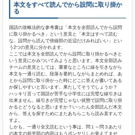
本文をすべて読んでから設問に取り掛か
る
国語の攻略法的な参考書は「本文を全部読んでから設問
に取り掛かるべき」という意見と「本文はすべて読む
な。設問から読んで傍線部の近辺だけみればいい」とい
う2つの意見に分かれます。
ここでは本文を全部読んでから設問に取り掛かるべきと
いう意見にかみついてみようと思います。本文全部読み
チームの意見としては、重要なところに線を引きながら
本文を一通り読む。段落を要約しながらまとめれば、あ
とから設問に取り掛かった時にどこに答えが書いてある
か探しやすいと言います。果たしてそうでしょうか？
ハッキリ言って国語が苦手な小学生には完璧な線引きは
出来ません。線引きが完璧じゃない状態で設問に取り掛
かるとどうなると思いますか？いったん全部読んだ本文
から、答えを探すためにまたあちらこちら読み直すんで
すよ。
しかも、一通り全文読むという事は、問１～問３あたり
の本文の前半部の内容はもうボンヤリしか覚えてませ