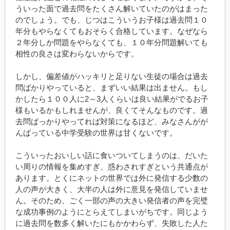
ういった面で過去問をたくさん解いていたのがはまった
のでしょう。でも、じつはこういうお子様は過去問１０
年分もやらなくてもおそらく合格しています。なぜなら
２年分しか問題をやらなくても、１０年分問題解いても
相性の良さは変わらないからです。
しかし、偏差値がハッキリと足りない生徒の場合は過去
問ばかりやっていると、まずいい結果は出ません。もし
かしたら１００人に2～3人くらいは良い結果がでるお子
様もいるかもしれませんが、良くてそんなものです。過
去問ばっかりやってれば対策になるほど、みなさんがが
んばっている中学受験の世界は甘くないです。
こういったおいしい話に食いついてしまうのは、だいた
い周りの情報を集めすぎ、惑わされすぎという共通点が
あります。とくにネットの世界では外に発信する少数の
人の声が大きく、大半の人は外に意見を発信していませ
ん。そのため、ごく一部の声の大きい発信者の声を完璧
な成功事例のようにとらえてしまいがちです。同じよう
に過去問を数多く解いたにもかかわらず、失敗した人た