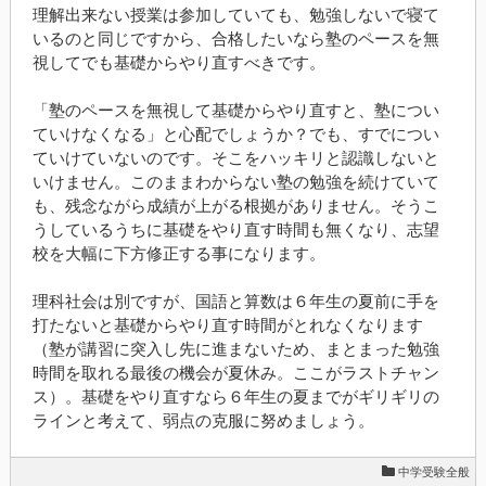
理解出来ない授業は参加していても、勉強しないで寝て
いるのと同じですから、合格したいなら塾のペースを無
視してでも基礎からやり直すべきです。
「塾のペースを無視して基礎からやり直すと、塾につい
ていけなくなる」と心配でしょうか？でも、すでについ
ていけていないのです。そこをハッキリと認識しないと
いけません。このままわからない塾の勉強を続けていて
も、残念ながら成績が上がる根拠がありません。そうこ
うしているうちに基礎をやり直す時間も無くなり、志望
校を大幅に下方修正する事になります。
理科社会は別ですが、国語と算数は６年生の夏前に手を
打たないと基礎からやり直す時間がとれなくなります
（塾が講習に突入し先に進まないため、まとまった勉強
時間を取れる最後の機会が夏休み。ここがラストチャン
ス）。基礎をやり直すなら６年生の夏までがギリギリの
ラインと考えて、弱点の克服に努めましょう。
中学受験全般