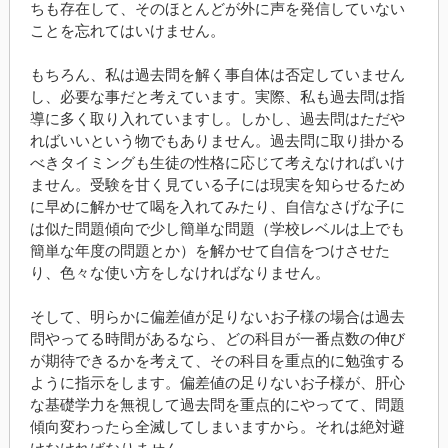
ちも存在して、そのほとんどが外に声を発信していない
ことを忘れてはいけません。
もちろん、私は過去問を解く事自体は否定していません
し、必要な事だと考えています。実際、私も過去問は指
導に多く取り入れていますし。しかし、過去問はただや
ればいいという物でもありません。過去問に取り掛かる
べきタイミングも生徒の性格に応じて考えなければいけ
ません。受験を甘く見ている子には現実を知らせるため
に早めに解かせて喝を入れてみたり、自信なさげな子に
は似た問題傾向で少し簡単な問題（学校レベルは上でも
簡単な年度の問題とか）を解かせて自信をつけさせた
り、色々な使い方をしなければなりません。
そして、明らかに偏差値が足りないお子様の場合は過去
問やってる時間があるなら、どの科目が一番点数の伸び
が期待できるかを考えて、その科目を重点的に勉強する
ように指示をします。偏差値の足りないお子様が、肝心
な基礎学力を無視して過去問を重点的にやってて、問題
傾向変わったら全滅してしまいますから。それは絶対避