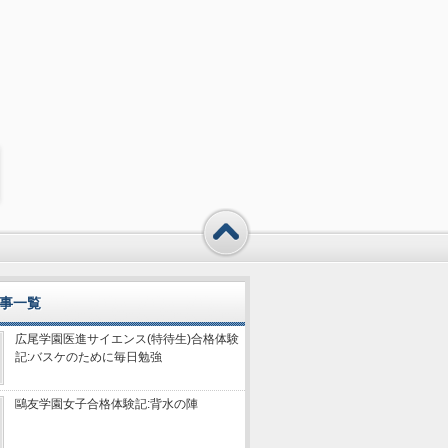
事一覧
広尾学園医進サイエンス(特待生)合格体験
記:バスケのために毎日勉強
鷗友学園女子合格体験記:背水の陣