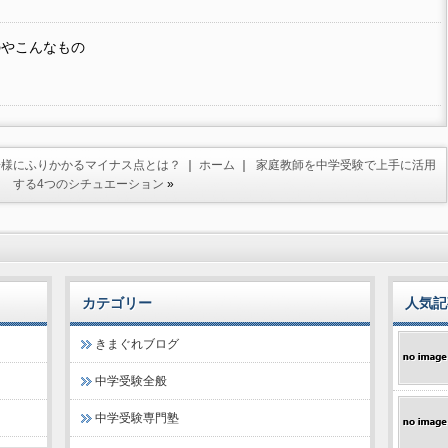
のやこんなもの
子様にふりかかるマイナス点とは？
｜
ホーム
｜
家庭教師を中学受験で上手に活用
する4つのシチュエーション
»
カテゴリー
人気記
きまぐれブログ
中学受験全般
中学受験専門塾