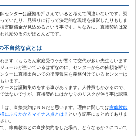
師センターは証拠を押さえていると考えて間違いないです。疑
っていたり、見張りに行って決定的な現場を撮影したりもしま
損害賠償金が見込めるという事です。ちなみに、直接契約は家
われ始めるのがほとんどです。
の不自然な点とは
れます（もちろん家庭受ウケが悪くて交代が多い先生もいます
ジュールが空いているはずなのに、センターからの依頼を断り
ンターに直接出向いての指導報告を義務付けているセンターは
もいます。
ケースは証拠集めをする事があります。人件費もかかるので、
ではないですが、直接契約にはかなりのリスクが伴う事は認識
上は、直接契約はＮＧだと思います。理由に関しては
家庭教師
様にふりかかるマイナス点とは？
という記事にまとめてありま
さい。
て、家庭教師との直接契約をした場合、どうなるか？について